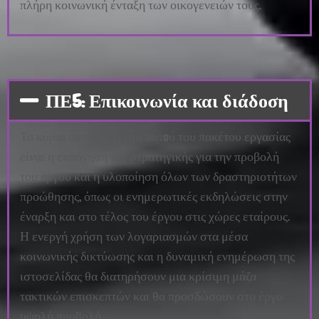
πλήρη κοινωνική ένταξη των οικογενειών τους.
ΠΕ5: Επικοινωνία και διάδοση
Τα κύρια αποτελέσματα αυτoύ του πακέτου εργασίας
είναι η εκπόνηση της στρατηγικής για την προβολή
του έργου και η υλοποίηση όλων των δραστηριοτήτων
προώθησης, όπως οι ενημερωτικές εκδηλώσεις στην
έναρξη και στο τέλος του έργου στις χώρες εταίρους.
Η ενεργή χρήση των λογαριασμών στα μέσα
κοινωνικής δικτύωσης και η δυναμική ενημέρωση της
ιστοσελίδας θα διατηρήσουν μια κρίσιμη μάζα
τακτικών επισκεπτών και θα προσδώσουν στο έργο
υψηλή προβολή.