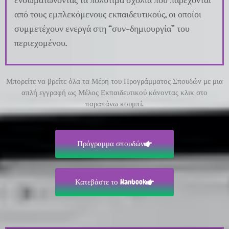
από τους εμπλεκόμενους εκπαιδευτικούς, οι οποίοι
συμμετέχουν ενεργά στη “συν-δημιουργία” του
περιεχομένου.
Μπορείτε να βρείτε όλα τα Μέρη του Προγράμματος Σπουδών με μια
απλή εγγραφή ως Μέλος Εκπαιδευτικού κάνοντας κλικ στο
παραπάνω κουμπί.
Πρόγραμμα σπουδών
Κατεβάστε το Hanbook