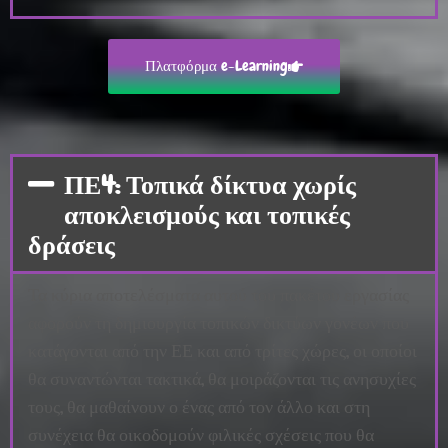
Πλατφόρμα e-Learning
ΠΕ4: Τοπικά δίκτυα χωρίς
αποκλεισμούς και τοπικές
δράσεις
Τα κύρια αποτελέσματα αυτού του πακέτου εργασίας
αφορούν τη δημιουργία τοπικών δικτύων γονέων που
κατάγονται από την ΕΕ και από τρίτες χώρες, οι οποίοι
θα συναντώνται τακτικά, θα μοιράζονται τις ανησυχίες
τους, θα μαθαίνουν ο ένας από τον άλλο και στη
συνέχεια θα οικοδομούν φιλικές σχέσεις που θα