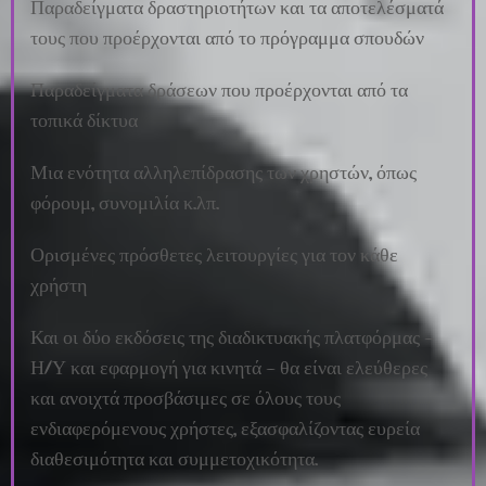
Παραδείγματα δραστηριοτήτων και τα αποτελέσματά
τους που προέρχονται από το πρόγραμμα σπουδών
Παραδείγματα δράσεων που προέρχονται από τα
τοπικά δίκτυα
Μια ενότητα αλληλεπίδρασης των χρηστών, όπως
φόρουμ, συνομιλία κ.λπ.
Ορισμένες πρόσθετες λειτουργίες για τον κάθε
χρήστη
Και οι δύο εκδόσεις της διαδικτυακής πλατφόρμας –
Η/Υ και εφαρμογή για κινητά – θα είναι ελεύθερες
και ανοιχτά προσβάσιμες σε όλους τους
ενδιαφερόμενους χρήστες, εξασφαλίζοντας ευρεία
διαθεσιμότητα και συμμετοχικότητα.