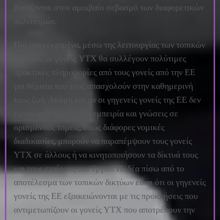
βασίζονται στον αμοιβαίο σεβασμό των διαφορετικών
πολιτισμών.
Πιο συγκεκριμένα, μέσω της λειτουργίας των τοπικών
δικτύων, οι γονείς ΥΤΧ θα συλλέγουν πολύτιμες
πρακτικές πληροφορίες από τους γονείς από την ΕΕ
για θέματα που τους απασχολούν στην καθημερινή
τους ζωή. Ακόμη και αν οι γηγενείς γονείς της ΕΕ δεν
έχουν από πρώτο χέρι εμπειρία και γνώσεις σε
ορισμένους τομείς, όπως διάφορες νομικές
διαδικασίες, μπορούν να παραπέμψουν τους γονείς
ΥΤΧ σε άλλους ή να κινητοποιήσουν τα δίκτυά τους
και τους εταίρους του έργου. Η ιδέα πίσω από το
αποτέλεσμα των τοπικών δικτύων είναι ότι οι γηγενείς
γονείς της ΕΕ εξοικειώνονται με τις προκλήσεις που
αντιμετωπίζουν οι γονείς ΥΤΧ που αποτρέπουν την