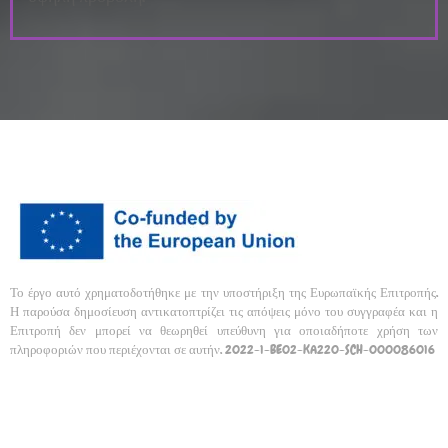
Το έργο αυτό χρηματοδοτήθηκε με την υποστήριξη της Ευρωπαϊκής Επιτροπής.
Η παρούσα δημοσίευση αντικατοπτρίζει τις απόψεις μόνο του συγγραφέα και η
Επιτροπή δεν μπορεί να θεωρηθεί υπεύθυνη για οποιαδήποτε χρήση των
πληροφοριών που περιέχονται σε αυτήν. 2022-1-BE02-KA220-SCH-000086016